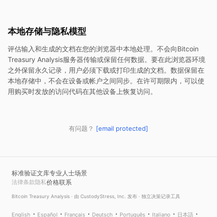
本地存储与隐私模型
评估输入和生成的文档在您的浏览器中本地处理。不会向
Bitcoin
Treasury Analysis
服务器传输或保留任何数据。要在此浏览器环境
之外保留永久记录，用户必须下载或打印生成的文档。数据保留在
本地存储中，不会在设备或帐户之间同步。在许可期限内，可以使
用购买时发放的访问代码在其他设备上恢复访问。
有问题？
[email protected]
标准
验证
文库
专业人士
场景
法律
条款
隐私
价格
联系
Bitcoin Treasury Analysis
· 由 CustodyStress, Inc. 发布 · 独立决策记录工具
·
·
·
·
·
·
·
English
Español
Français
Deutsch
Português
Italiano
日本語