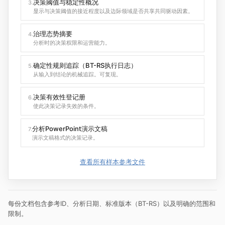
决策阈值与稳定性概况
3.
显示与决策阈值的接近程度以及边际领域是否共享共同驱动因素。
治理态势摘要
4.
分析时的决策权限和运营能力。
确定性规则追踪（BT-RS执行日志）
5.
从输入到结论的机械追踪。可复现。
决策有效性登记册
6.
使此决策记录失效的条件。
分析PowerPoint演示文稿
7.
演示文稿格式的决策记录。
查看所有样本参考文件
每份文档包含参考ID、分析日期、标准版本（BT-RS）以及明确的范围和
限制。